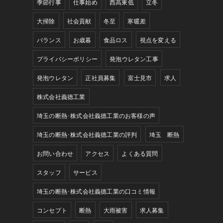
季節行事
仕事始め
西高東低
立冬
大掃除
社会貢献
冬至
寒暖差
バランス
お歳暮
食品ロス
視点を変える
プライバシーポリシー
発泡ウレタン工事
発泡ウレタン
正社員募集
富士見市
求人
株式会社義德工業
埼玉の断熱･株式会社義德工業のお客様の声
埼玉の断熱･株式会社義德工業の評判
埼玉 断熱
お問い合わせ
アクセス
よくある質問
スタッフ
サービス
埼玉の断熱･株式会社義德工業の口コミ情報
コンセプト
断熱
大雨被害
求人募集