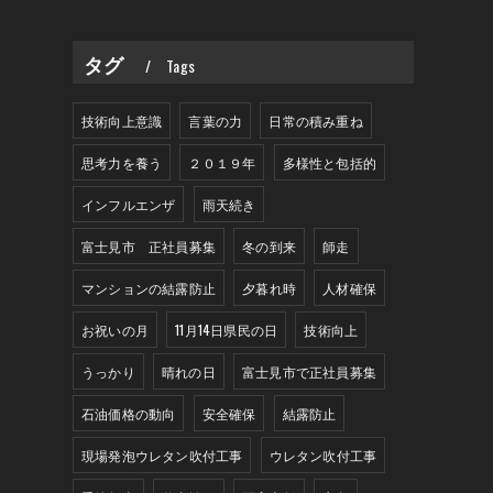
タグ
Tags
技術向上意識
言葉の力
日常の積み重ね
思考力を養う
２０１９年
多様性と包括的
インフルエンザ
雨天続き
富士見市 正社員募集
冬の到来
師走
マンションの結露防止
夕暮れ時
人材確保
お祝いの月
11月14日県民の日
技術向上
うっかり
晴れの日
富士見市で正社員募集
石油価格の動向
安全確保
結露防止
現場発泡ウレタン吹付工事
ウレタン吹付工事