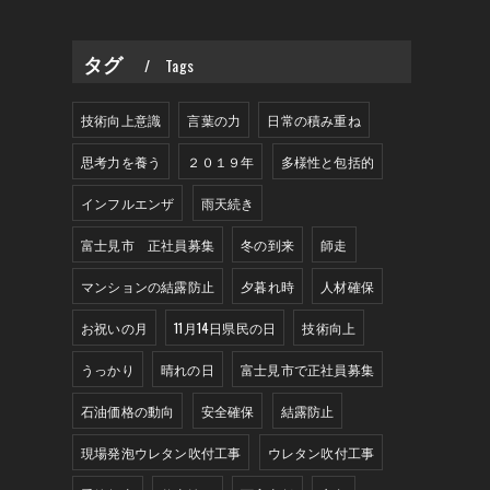
タグ
Tags
技術向上意識
言葉の力
日常の積み重ね
思考力を養う
２０１９年
多様性と包括的
インフルエンザ
雨天続き
富士見市 正社員募集
冬の到来
師走
マンションの結露防止
夕暮れ時
人材確保
お祝いの月
11月14日県民の日
技術向上
うっかり
晴れの日
富士見市で正社員募集
石油価格の動向
安全確保
結露防止
現場発泡ウレタン吹付工事
ウレタン吹付工事