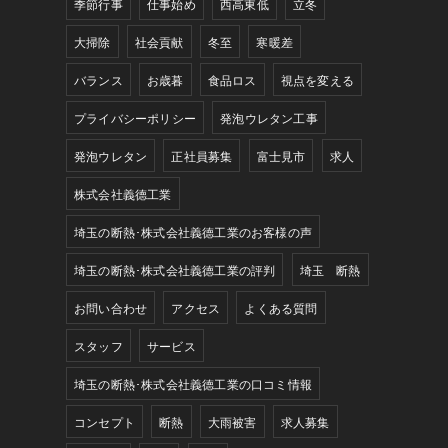
季節行事
仕事始め
西高東低
立冬
大掃除
社会貢献
冬至
寒暖差
バランス
お歳暮
食品ロス
視点を変える
プライバシーポリシー
発泡ウレタン工事
発泡ウレタン
正社員募集
富士見市
求人
株式会社義德工業
埼玉の断熱･株式会社義德工業のお客様の声
埼玉の断熱･株式会社義德工業の評判
埼玉 断熱
お問い合わせ
アクセス
よくある質問
スタッフ
サービス
埼玉の断熱･株式会社義德工業の口コミ情報
コンセプト
断熱
大雨被害
求人募集