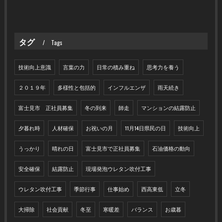
タグ
Tags
技術向上意識
言葉の力
日常の積み重ね
思考力を養う
２０１９年
多様性と包括的
インフルエンザ
雨天続き
富士見市 正社員募集
冬の到来
師走
マンションの結露防止
夕暮れ時
人材確保
お祝いの月
11月14日県民の日
技術向上
うっかり
晴れの日
富士見市で正社員募集
石油価格の動向
安全確保
結露防止
現場発泡ウレタン吹付工事
ウレタン吹付工事
季節行事
仕事始め
西高東低
立冬
大掃除
社会貢献
冬至
寒暖差
バランス
お歳暮