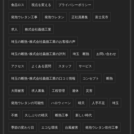
食品ロス
視点を変える
プライバシーポリシー
発泡ウレタン工事
発泡ウレタン
正社員募集
富士見市
求人
株式会社義德工業
埼玉の断熱･株式会社義德工業のお客様の声
埼玉の断熱･株式会社義德工業の評判
埼玉 断熱
お問い合わせ
アクセス
よくある質問
スタッフ
サービス
埼玉の断熱･株式会社義德工業の口コミ情報
コンセプト
断熱
大雨被害
求人募集
工程管理
連休
災害
発泡ウレタンの可能性
ハロウィーン
晴天
人手不足
埼玉
不燃
久しぶりの晴天
断熱工事
新しい時代
季節の変わり目
エコな環境
台風被害
発泡ウレタン吹付工事