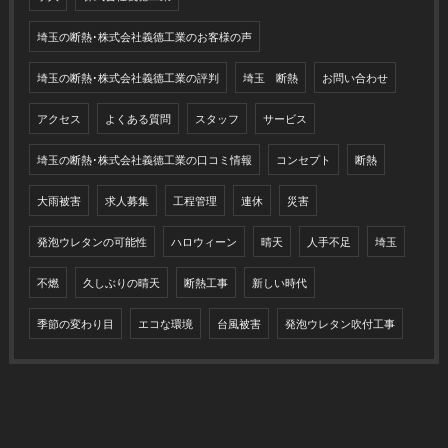
埼玉の断熱･株式会社義德工業のお客様の声
埼玉の断熱･株式会社義德工業の評判
埼玉 断熱
お問い合わせ
アクセス
よくある質問
スタッフ
サービス
埼玉の断熱･株式会社義德工業の口コミ情報
コンセプト
断熱
大雨被害
求人募集
工程管理
連休
災害
発泡ウレタンの可能性
ハロウィーン
晴天
人手不足
埼玉
不燃
久しぶりの晴天
断熱工事
新しい時代
季節の変わり目
エコな環境
台風被害
発泡ウレタン吹付工事