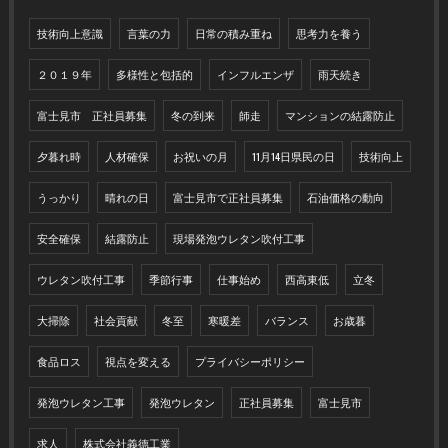
技術向上意識
言葉の力
日常の積み重ね
思考力を養う
２０１９年
多様性と包括的
インフルエンザ
雨天続き
富士見市 正社員募集
冬の到来
師走
マンションの結露防止
夕暮れ時
人材確保
お祝いの月
11月14日県民の日
技術向上
うっかり
晴れの日
富士見市で正社員募集
石油価格の動向
安全確保
結露防止
現場発泡ウレタン吹付工事
ウレタン吹付工事
季節行事
仕事始め
西高東低
立冬
大掃除
社会貢献
冬至
寒暖差
バランス
お歳暮
食品ロス
視点を変える
プライバシーポリシー
発泡ウレタン工事
発泡ウレタン
正社員募集
富士見市
求人
株式会社義德工業