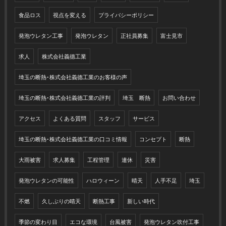
食品ロス
視点を変える
プライバシーポリシー
発泡ウレタン工事
発泡ウレタン
正社員募集
富士見市
求人
株式会社義德工業
埼玉の断熱･株式会社義德工業のお客様の声
埼玉の断熱･株式会社義德工業の評判
埼玉 断熱
お問い合わせ
アクセス
よくある質問
スタッフ
サービス
埼玉の断熱･株式会社義德工業の口コミ情報
コンセプト
断熱
大雨被害
求人募集
工程管理
連休
災害
発泡ウレタンの可能性
ハロウィーン
晴天
人手不足
埼玉
不燃
久しぶりの晴天
断熱工事
新しい時代
季節の変わり目
エコな環境
台風被害
発泡ウレタン吹付工事