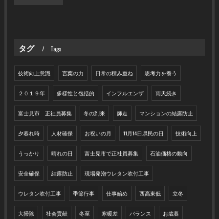
タグ
Tags
技術向上意識
言葉の力
日常の積み重ね
思考力を養う
２０１９年
多様性と包括的
インフルエンザ
雨天続き
富士見市 正社員募集
冬の到来
師走
マンションの結露防止
夕暮れ時
人材確保
お祝いの月
11月14日県民の日
技術向上
うっかり
晴れの日
富士見市で正社員募集
石油価格の動向
安全確保
結露防止
現場発泡ウレタン吹付工事
ウレタン吹付工事
季節行事
仕事始め
西高東低
立冬
大掃除
社会貢献
冬至
寒暖差
バランス
お歳暮