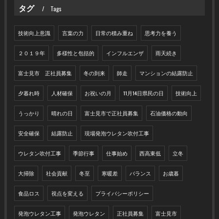
タグ
Tags
技術向上意識
言葉の力
日常の積み重ね
思考力を養う
２０１９年
多様性と包括的
インフルエンザ
雨天続き
富士見市 正社員募集
冬の到来
師走
マンションの結露防止
夕暮れ時
人材確保
お祝いの月
11月14日県民の日
技術向上
うっかり
晴れの日
富士見市で正社員募集
石油価格の動向
安全確保
結露防止
現場発泡ウレタン吹付工事
ウレタン吹付工事
季節行事
仕事始め
西高東低
立冬
大掃除
社会貢献
冬至
寒暖差
バランス
お歳暮
食品ロス
視点を変える
プライバシーポリシー
発泡ウレタン工事
発泡ウレタン
正社員募集
富士見市