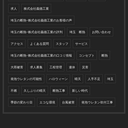
求人
株式会社義德工業
埼玉の断熱･株式会社義德工業のお客様の声
埼玉の断熱･株式会社義德工業の評判
埼玉 断熱
お問い合わせ
アクセス
よくある質問
スタッフ
サービス
埼玉の断熱･株式会社義德工業の口コミ情報
コンセプト
断熱
大雨被害
求人募集
工程管理
連休
災害
発泡ウレタンの可能性
ハロウィーン
晴天
人手不足
埼玉
不燃
久しぶりの晴天
断熱工事
新しい時代
季節の変わり目
エコな環境
台風被害
発泡ウレタン吹付工事