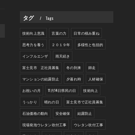
タグ
Tags
>
技術向上意識
言葉の力
日常の積み重ね
思考力を養う
２０１９年
多様性と包括的
インフルエンザ
雨天続き
富士見市 正社員募集
冬の到来
師走
マンションの結露防止
夕暮れ時
人材確保
お祝いの月
11月14日県民の日
技術向上
うっかり
晴れの日
富士見市で正社員募集
石油価格の動向
安全確保
結露防止
現場発泡ウレタン吹付工事
ウレタン吹付工事