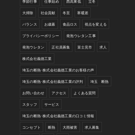
季節行事
仕事始め
西高東低
立冬
大掃除
社会貢献
冬至
寒暖差
バランス
お歳暮
食品ロス
視点を変える
プライバシーポリシー
発泡ウレタン工事
発泡ウレタン
正社員募集
富士見市
求人
株式会社義德工業
埼玉の断熱･株式会社義德工業のお客様の声
埼玉の断熱･株式会社義德工業の評判
埼玉 断熱
お問い合わせ
アクセス
よくある質問
スタッフ
サービス
埼玉の断熱･株式会社義德工業の口コミ情報
コンセプト
断熱
大雨被害
求人募集