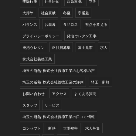
季節行事
仕事始め
西高東低
立冬
大掃除
社会貢献
冬至
寒暖差
バランス
お歳暮
食品ロス
視点を変える
プライバシーポリシー
発泡ウレタン工事
発泡ウレタン
正社員募集
富士見市
求人
株式会社義德工業
埼玉の断熱･株式会社義德工業のお客様の声
埼玉の断熱･株式会社義德工業の評判
埼玉 断熱
お問い合わせ
アクセス
よくある質問
スタッフ
サービス
埼玉の断熱･株式会社義德工業の口コミ情報
コンセプト
断熱
大雨被害
求人募集