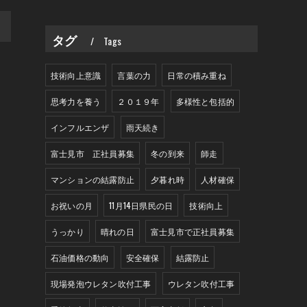
>
タグ
Tags
技術向上意識
言葉の力
日常の積み重ね
思考力を養う
２０１９年
多様性と包括的
インフルエンザ
雨天続き
富士見市 正社員募集
冬の到来
師走
マンションの結露防止
夕暮れ時
人材確保
お祝いの月
11月14日県民の日
技術向上
うっかり
晴れの日
富士見市で正社員募集
石油価格の動向
安全確保
結露防止
現場発泡ウレタン吹付工事
ウレタン吹付工事