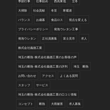
季節行事
仕事始め
西高東低
立冬
大掃除
社会貢献
冬至
寒暖差
バランス
お歳暮
食品ロス
視点を変える
プライバシーポリシー
発泡ウレタン工事
発泡ウレタン
正社員募集
富士見市
求人
株式会社義德工業
埼玉の断熱･株式会社義德工業のお客様の声
埼玉の断熱･株式会社義德工業の評判
埼玉 断熱
お問い合わせ
アクセス
よくある質問
スタッフ
サービス
埼玉の断熱･株式会社義德工業の口コミ情報
コンセプト
断熱
大雨被害
求人募集