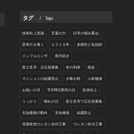
タグ
Tags
>
技術向上意識
言葉の力
日常の積み重ね
思考力を養う
２０１９年
多様性と包括的
インフルエンザ
雨天続き
富士見市 正社員募集
冬の到来
師走
マンションの結露防止
夕暮れ時
人材確保
お祝いの月
11月14日県民の日
技術向上
うっかり
晴れの日
富士見市で正社員募集
石油価格の動向
安全確保
結露防止
現場発泡ウレタン吹付工事
ウレタン吹付工事