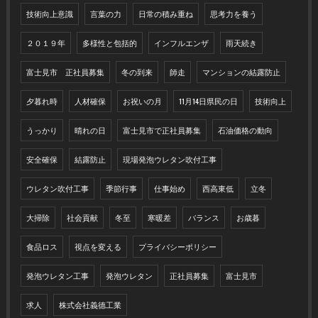
技術向上意識
言葉の力
日常の積み重ね
思考力を養う
２０１９年
多様性と包括的
インフルエンザ
雨天続き
富士見市 正社員募集
冬の到来
師走
マンションの結露防止
夕暮れ時
人材確保
お祝いの月
11月14日県民の日
技術向上
うっかり
晴れの日
富士見市で正社員募集
石油価格の動向
安全確保
結露防止
現場発泡ウレタン吹付工事
ウレタン吹付工事
季節行事
仕事始め
西高東低
立冬
大掃除
社会貢献
冬至
寒暖差
バランス
お歳暮
食品ロス
視点を変える
プライバシーポリシー
発泡ウレタン工事
発泡ウレタン
正社員募集
富士見市
求人
株式会社義德工業