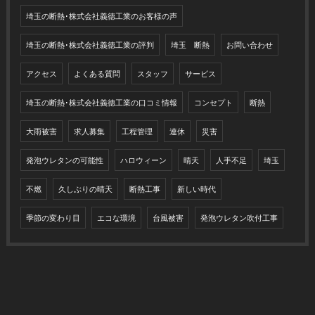
埼玉の断熱･株式会社義德工業のお客様の声
埼玉の断熱･株式会社義德工業の評判
埼玉 断熱
お問い合わせ
アクセス
よくある質問
スタッフ
サービス
埼玉の断熱･株式会社義德工業の口コミ情報
コンセプト
断熱
大雨被害
求人募集
工程管理
連休
災害
発泡ウレタンの可能性
ハロウィーン
晴天
人手不足
埼玉
不燃
久しぶりの晴天
断熱工事
新しい時代
季節の変わり目
エコな環境
台風被害
発泡ウレタン吹付工事