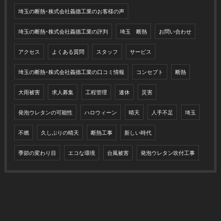
埼玉の断熱･株式会社義德工業のお客様の声
埼玉の断熱･株式会社義德工業の評判
埼玉 断熱
お問い合わせ
アクセス
よくある質問
スタッフ
サービス
埼玉の断熱･株式会社義德工業の口コミ情報
コンセプト
断熱
大雨被害
求人募集
工程管理
連休
災害
発泡ウレタンの可能性
ハロウィーン
晴天
人手不足
埼玉
不燃
久しぶりの晴天
断熱工事
新しい時代
季節の変わり目
エコな環境
台風被害
発泡ウレタン吹付工事