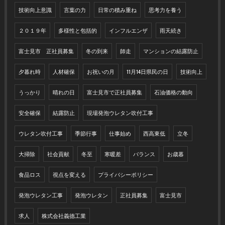
技術向上意識
言葉の力
日常の積み重ね
思考力を養う
２０１９年
多様性と包括的
インフルエンザ
雨天続き
富士見市 正社員募集
冬の到来
師走
マンションの結露防止
夕暮れ時
人材確保
お祝いの月
11月14日県民の日
技術向上
うっかり
晴れの日
富士見市で正社員募集
石油価格の動向
安全確保
結露防止
現場発泡ウレタン吹付工事
ウレタン吹付工事
季節行事
仕事始め
西高東低
立冬
大掃除
社会貢献
冬至
寒暖差
バランス
お歳暮
食品ロス
視点を変える
プライバシーポリシー
発泡ウレタン工事
発泡ウレタン
正社員募集
富士見市
求人
株式会社義德工業