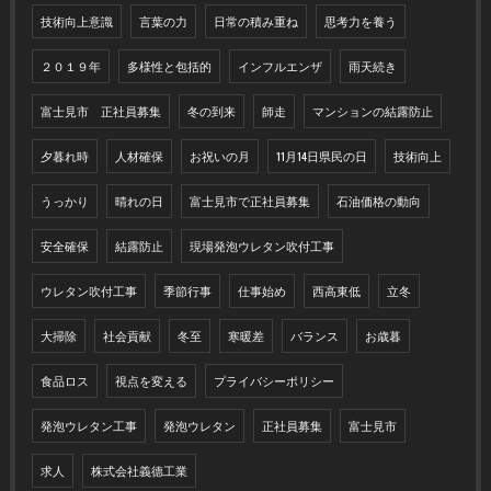
技術向上意識
言葉の力
日常の積み重ね
思考力を養う
２０１９年
多様性と包括的
インフルエンザ
雨天続き
富士見市 正社員募集
冬の到来
師走
マンションの結露防止
夕暮れ時
人材確保
お祝いの月
11月14日県民の日
技術向上
うっかり
晴れの日
富士見市で正社員募集
石油価格の動向
安全確保
結露防止
現場発泡ウレタン吹付工事
ウレタン吹付工事
季節行事
仕事始め
西高東低
立冬
大掃除
社会貢献
冬至
寒暖差
バランス
お歳暮
食品ロス
視点を変える
プライバシーポリシー
発泡ウレタン工事
発泡ウレタン
正社員募集
富士見市
求人
株式会社義德工業