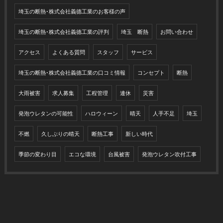
埼玉の断熱･株式会社義德工業のお客様の声
埼玉の断熱･株式会社義德工業の評判
埼玉 断熱
お問い合わせ
アクセス
よくある質問
スタッフ
サービス
埼玉の断熱･株式会社義德工業の口コミ情報
コンセプト
断熱
大雨被害
求人募集
工程管理
連休
災害
発泡ウレタンの可能性
ハロウィーン
晴天
人手不足
埼玉
不燃
久しぶりの晴天
断熱工事
新しい時代
季節の変わり目
エコな環境
台風被害
発泡ウレタン吹付工事