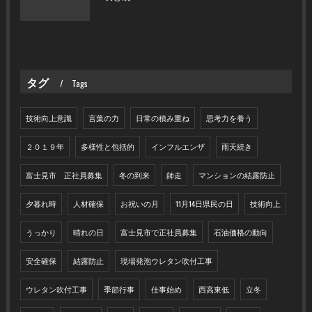
タグ
Tags
技術向上意識
言葉の力
日常の積み重ね
思考力を養う
２０１９年
多様性と包括的
インフルエンザ
雨天続き
富士見市 正社員募集
冬の到来
師走
マンションの結露防止
夕暮れ時
人材確保
お祝いの月
11月14日県民の日
技術向上
うっかり
晴れの日
富士見市で正社員募集
石油価格の動向
安全確保
結露防止
現場発泡ウレタン吹付工事
ウレタン吹付工事
季節行事
仕事始め
西高東低
立冬