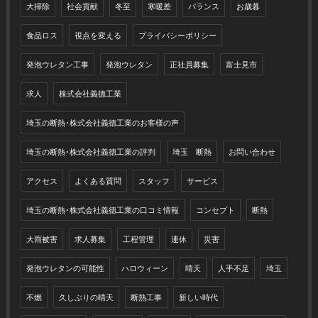
大掃除
社会貢献
冬至
寒暖差
バランス
お歳暮
食品ロス
視点を変える
プライバシーポリシー
発泡ウレタン工事
発泡ウレタン
正社員募集
富士見市
求人
株式会社義德工業
埼玉の断熱･株式会社義德工業のお客様の声
埼玉の断熱･株式会社義德工業の評判
埼玉 断熱
お問い合わせ
アクセス
よくある質問
スタッフ
サービス
埼玉の断熱･株式会社義德工業の口コミ情報
コンセプト
断熱
大雨被害
求人募集
工程管理
連休
災害
発泡ウレタンの可能性
ハロウィーン
晴天
人手不足
埼玉
不燃
久しぶりの晴天
断熱工事
新しい時代