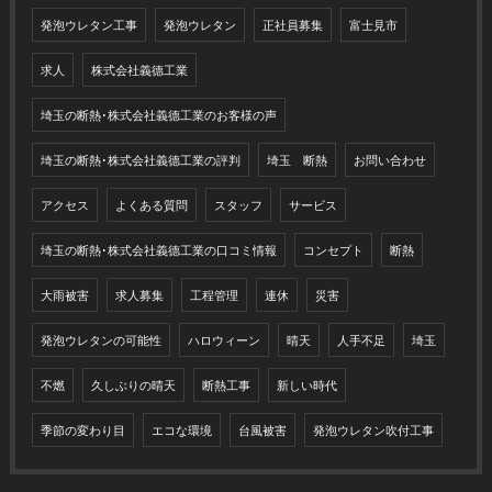
発泡ウレタン工事
発泡ウレタン
正社員募集
富士見市
求人
株式会社義德工業
埼玉の断熱･株式会社義德工業のお客様の声
埼玉の断熱･株式会社義德工業の評判
埼玉 断熱
お問い合わせ
アクセス
よくある質問
スタッフ
サービス
埼玉の断熱･株式会社義德工業の口コミ情報
コンセプト
断熱
大雨被害
求人募集
工程管理
連休
災害
発泡ウレタンの可能性
ハロウィーン
晴天
人手不足
埼玉
不燃
久しぶりの晴天
断熱工事
新しい時代
季節の変わり目
エコな環境
台風被害
発泡ウレタン吹付工事