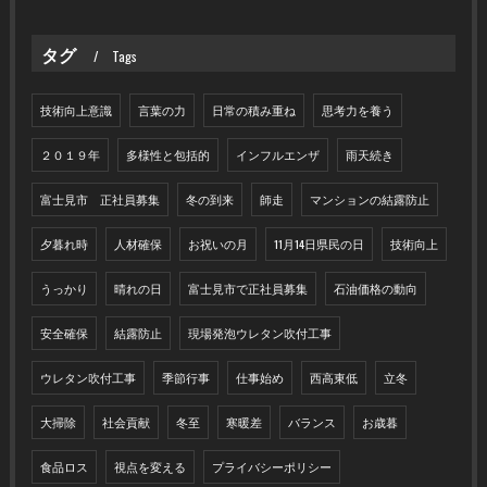
タグ
Tags
技術向上意識
言葉の力
日常の積み重ね
思考力を養う
２０１９年
多様性と包括的
インフルエンザ
雨天続き
富士見市 正社員募集
冬の到来
師走
マンションの結露防止
夕暮れ時
人材確保
お祝いの月
11月14日県民の日
技術向上
うっかり
晴れの日
富士見市で正社員募集
石油価格の動向
安全確保
結露防止
現場発泡ウレタン吹付工事
ウレタン吹付工事
季節行事
仕事始め
西高東低
立冬
大掃除
社会貢献
冬至
寒暖差
バランス
お歳暮
食品ロス
視点を変える
プライバシーポリシー