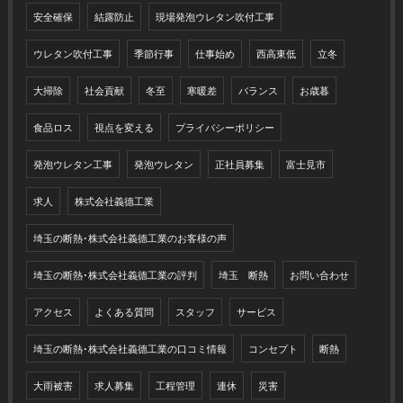
安全確保
結露防止
現場発泡ウレタン吹付工事
ウレタン吹付工事
季節行事
仕事始め
西高東低
立冬
大掃除
社会貢献
冬至
寒暖差
バランス
お歳暮
食品ロス
視点を変える
プライバシーポリシー
発泡ウレタン工事
発泡ウレタン
正社員募集
富士見市
求人
株式会社義德工業
埼玉の断熱･株式会社義德工業のお客様の声
埼玉の断熱･株式会社義德工業の評判
埼玉 断熱
お問い合わせ
アクセス
よくある質問
スタッフ
サービス
埼玉の断熱･株式会社義德工業の口コミ情報
コンセプト
断熱
大雨被害
求人募集
工程管理
連休
災害