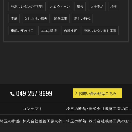
発泡ウレタンの可能性
ハロウィーン
晴天
人手不足
埼玉
不燃
久しぶりの晴天
断熱工事
新しい時代
季節の変わり目
エコな環境
台風被害
発泡ウレタン吹付工事
049-257-8699
お問い合わせはこちら
コンセプト
埼玉の断熱･株式会社義德工業の口コミ情報
埼玉の断熱･株式会社義德工業の評判
埼玉の断熱･株式会社義德工業のお客様の声