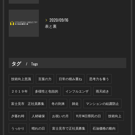
2020/09/16
表と裏
タグ
Tags
技術向上意識
言葉の力
日常の積み重ね
思考力を養う
２０１９年
多様性と包括的
インフルエンザ
雨天続き
富士見市 正社員募集
冬の到来
師走
マンションの結露防止
夕暮れ時
人材確保
お祝いの月
11月14日県民の日
技術向上
うっかり
晴れの日
富士見市で正社員募集
石油価格の動向