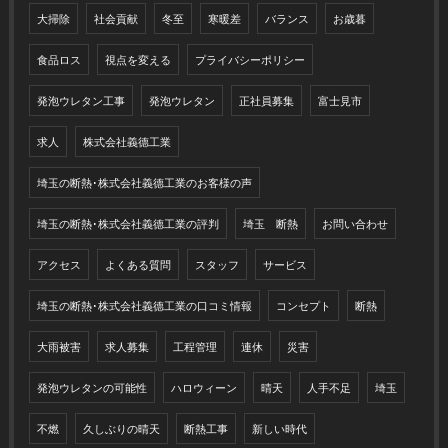
大掃除
社会貢献
冬至
寒暖差
バランス
お歳暮
食品ロス
視点を変える
プライバシーポリシー
発泡ウレタン工事
発泡ウレタン
正社員募集
富士見市
求人
株式会社義德工業
埼玉の断熱･株式会社義德工業のお客様の声
埼玉の断熱･株式会社義德工業の評判
埼玉 断熱
お問い合わせ
アクセス
よくある質問
スタッフ
サービス
埼玉の断熱･株式会社義德工業の口コミ情報
コンセプト
断熱
大雨被害
求人募集
工程管理
連休
災害
発泡ウレタンの可能性
ハロウィーン
晴天
人手不足
埼玉
不燃
久しぶりの晴天
断熱工事
新しい時代