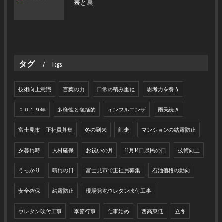
表と裏
タグ
Tags
技術向上意識
言葉の力
日常の積み重ね
思考力を養う
２０１９年
多様性と包括的
インフルエンザ
雨天続き
富士見市 正社員募集
冬の到来
師走
マンションの結露防止
夕暮れ時
人材確保
お祝いの月
11月14日県民の日
技術向上
うっかり
晴れの日
富士見市で正社員募集
石油価格の動向
安全確保
結露防止
現場発泡ウレタン吹付工事
ウレタン吹付工事
季節行事
仕事始め
西高東低
立冬