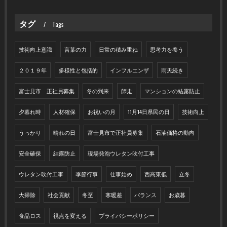
タグ
Tags
技術向上意識
言葉の力
日常の積み重ね
思考力を養う
２０１９年
多様性と包括的
インフルエンザ
雨天続き
富士見市 正社員募集
冬の到来
師走
マンションの結露防止
夕暮れ時
人材確保
お祝いの月
11月14日県民の日
技術向上
うっかり
晴れの日
富士見市で正社員募集
石油価格の動向
安全確保
結露防止
現場発泡ウレタン吹付工事
ウレタン吹付工事
季節行事
仕事始め
西高東低
立冬
大掃除
社会貢献
冬至
寒暖差
バランス
お歳暮
食品ロス
視点を変える
プライバシーポリシー