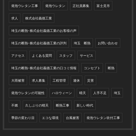
発泡ウレタン工事
発泡ウレタン
正社員募集
富士見市
求人
株式会社義德工業
埼玉の断熱･株式会社義德工業のお客様の声
埼玉の断熱･株式会社義德工業の評判
埼玉 断熱
お問い合わせ
アクセス
よくある質問
スタッフ
サービス
埼玉の断熱･株式会社義德工業の口コミ情報
コンセプト
断熱
大雨被害
求人募集
工程管理
連休
災害
発泡ウレタンの可能性
ハロウィーン
晴天
人手不足
埼玉
不燃
久しぶりの晴天
断熱工事
新しい時代
季節の変わり目
エコな環境
台風被害
発泡ウレタン吹付工事