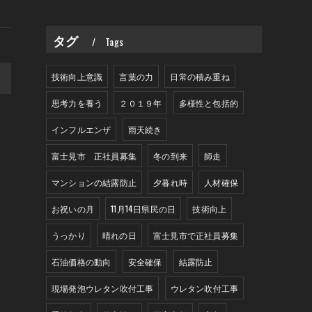
タグ
Tags
>
技術向上意識
言葉の力
日常の積み重ね
思考力を養う
２０１９年
多様性と包括的
インフルエンザ
雨天続き
富士見市 正社員募集
冬の到来
師走
マンションの結露防止
夕暮れ時
人材確保
お祝いの月
11月14日県民の日
技術向上
うっかり
晴れの日
富士見市で正社員募集
石油価格の動向
安全確保
結露防止
現場発泡ウレタン吹付工事
ウレタン吹付工事