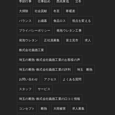
季節行事
仕事始め
西高東低
立冬
大掃除
社会貢献
冬至
寒暖差
バランス
お歳暮
食品ロス
視点を変える
プライバシーポリシー
発泡ウレタン工事
発泡ウレタン
正社員募集
富士見市
求人
株式会社義德工業
埼玉の断熱･株式会社義德工業のお客様の声
埼玉の断熱･株式会社義德工業の評判
埼玉 断熱
お問い合わせ
アクセス
よくある質問
スタッフ
サービス
埼玉の断熱･株式会社義德工業の口コミ情報
コンセプト
断熱
大雨被害
求人募集