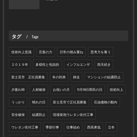
タグ
Tags
技術向上意識
言葉の力
日常の積み重ね
思考力を養う
２０１９年
多様性と包括的
インフルエンザ
雨天続き
富士見市 正社員募集
冬の到来
師走
マンションの結露防止
夕暮れ時
人材確保
お祝いの月
11月14日県民の日
技術向上
うっかり
晴れの日
富士見市で正社員募集
石油価格の動向
安全確保
結露防止
現場発泡ウレタン吹付工事
ウレタン吹付工事
季節行事
仕事始め
西高東低
立冬