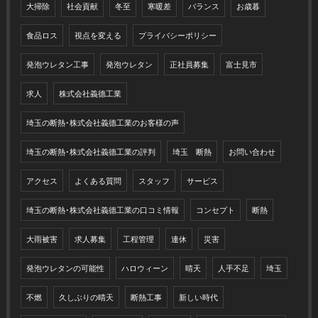
大掃除
社会貢献
冬至
寒暖差
バランス
お歳暮
食品ロス
視点を変える
プライバシーポリシー
発泡ウレタン工事
発泡ウレタン
正社員募集
富士見市
求人
株式会社義德工業
埼玉の断熱･株式会社義德工業のお客様の声
埼玉の断熱･株式会社義德工業の評判
埼玉 断熱
お問い合わせ
アクセス
よくある質問
スタッフ
サービス
埼玉の断熱･株式会社義德工業の口コミ情報
コンセプト
断熱
大雨被害
求人募集
工程管理
連休
災害
発泡ウレタンの可能性
ハロウィーン
晴天
人手不足
埼玉
不燃
久しぶりの晴天
断熱工事
新しい時代