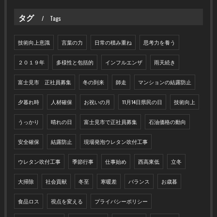
タグ
Tags
技術向上意識
言葉の力
日常の積み重ね
思考力を養う
２０１９年
多様性と包括的
インフルエンザ
雨天続き
富士見市 正社員募集
冬の到来
師走
マンションの結露防止
夕暮れ時
人材確保
お祝いの月
11月14日県民の日
技術向上
うっかり
晴れの日
富士見市で正社員募集
石油価格の動向
安全確保
結露防止
現場発泡ウレタン吹付工事
ウレタン吹付工事
季節行事
仕事始め
西高東低
立冬
大掃除
社会貢献
冬至
寒暖差
バランス
お歳暮
食品ロス
視点を変える
プライバシーポリシー