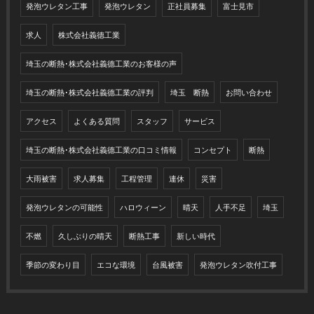
発泡ウレタン工事
発泡ウレタン
正社員募集
富士見市
求人
株式会社義德工業
埼玉の断熱･株式会社義德工業のお客様の声
埼玉の断熱･株式会社義德工業の評判
埼玉 断熱
お問い合わせ
アクセス
よくある質問
スタッフ
サービス
埼玉の断熱･株式会社義德工業の口コミ情報
コンセプト
断熱
大雨被害
求人募集
工程管理
連休
災害
発泡ウレタンの可能性
ハロウィーン
晴天
人手不足
埼玉
不燃
久しぶりの晴天
断熱工事
新しい時代
季節の変わり目
エコな環境
台風被害
発泡ウレタン吹付工事