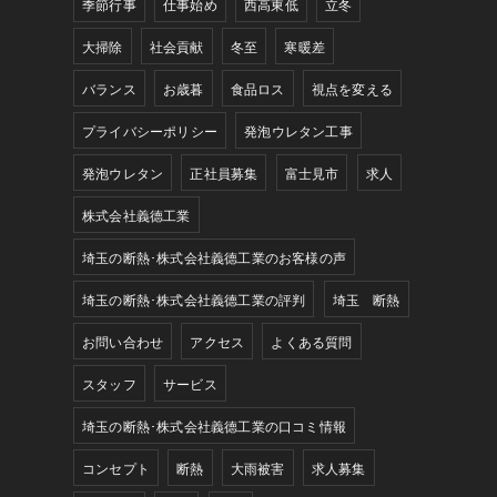
季節行事
仕事始め
西高東低
立冬
大掃除
社会貢献
冬至
寒暖差
バランス
お歳暮
食品ロス
視点を変える
プライバシーポリシー
発泡ウレタン工事
発泡ウレタン
正社員募集
富士見市
求人
株式会社義德工業
埼玉の断熱･株式会社義德工業のお客様の声
埼玉の断熱･株式会社義德工業の評判
埼玉 断熱
お問い合わせ
アクセス
よくある質問
スタッフ
サービス
埼玉の断熱･株式会社義德工業の口コミ情報
コンセプト
断熱
大雨被害
求人募集