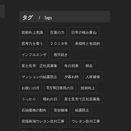
>
タグ
Tags
技術向上意識
言葉の力
日常の積み重ね
思考力を養う
２０１９年
多様性と包括的
インフルエンザ
雨天続き
富士見市 正社員募集
冬の到来
師走
マンションの結露防止
夕暮れ時
人材確保
お祝いの月
11月14日県民の日
技術向上
うっかり
晴れの日
富士見市で正社員募集
石油価格の動向
安全確保
結露防止
現場発泡ウレタン吹付工事
ウレタン吹付工事