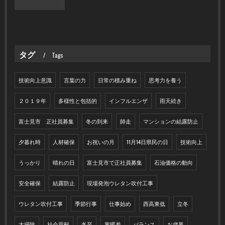
タグ
Tags
技術向上意識
言葉の力
日常の積み重ね
思考力を養う
２０１９年
多様性と包括的
インフルエンザ
雨天続き
富士見市 正社員募集
冬の到来
師走
マンションの結露防止
夕暮れ時
人材確保
お祝いの月
11月14日県民の日
技術向上
うっかり
晴れの日
富士見市で正社員募集
石油価格の動向
安全確保
結露防止
現場発泡ウレタン吹付工事
ウレタン吹付工事
季節行事
仕事始め
西高東低
立冬
大掃除
社会貢献
冬至
寒暖差
バランス
お歳暮