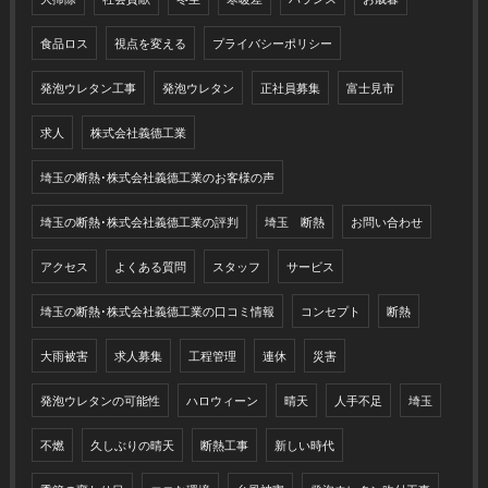
食品ロス
視点を変える
プライバシーポリシー
発泡ウレタン工事
発泡ウレタン
正社員募集
富士見市
求人
株式会社義德工業
埼玉の断熱･株式会社義德工業のお客様の声
埼玉の断熱･株式会社義德工業の評判
埼玉 断熱
お問い合わせ
アクセス
よくある質問
スタッフ
サービス
埼玉の断熱･株式会社義德工業の口コミ情報
コンセプト
断熱
大雨被害
求人募集
工程管理
連休
災害
発泡ウレタンの可能性
ハロウィーン
晴天
人手不足
埼玉
不燃
久しぶりの晴天
断熱工事
新しい時代