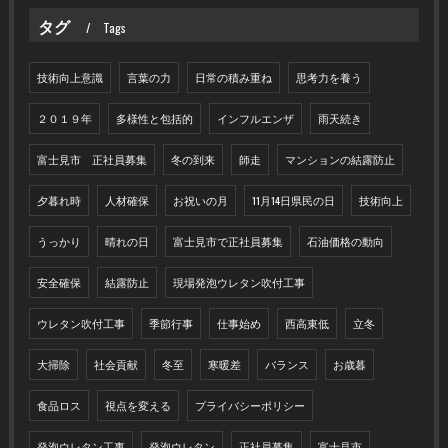
タグ
Tags
技術向上意識
言葉の力
日常の積み重ね
思考力を養う
２０１９年
多様性と包括的
インフルエンザ
雨天続き
富士見市 正社員募集
冬の到来
師走
マンションの結露防止
夕暮れ時
人材確保
お祝いの月
11月14日県民の日
技術向上
うっかり
晴れの日
富士見市で正社員募集
石油価格の動向
安全確保
結露防止
現場発泡ウレタン吹付工事
ウレタン吹付工事
季節行事
仕事始め
西高東低
立冬
大掃除
社会貢献
冬至
寒暖差
バランス
お歳暮
食品ロス
視点を変える
プライバシーポリシー
発泡ウレタン工事
発泡ウレタン
正社員募集
富士見市