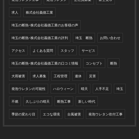
求人
株式会社義德工業
埼玉の断熱･株式会社義德工業のお客様の声
埼玉の断熱･株式会社義德工業の評判
埼玉 断熱
お問い合わせ
アクセス
よくある質問
スタッフ
サービス
埼玉の断熱･株式会社義德工業の口コミ情報
コンセプト
断熱
大雨被害
求人募集
工程管理
連休
災害
発泡ウレタンの可能性
ハロウィーン
晴天
人手不足
埼玉
不燃
久しぶりの晴天
断熱工事
新しい時代
季節の変わり目
エコな環境
台風被害
発泡ウレタン吹付工事