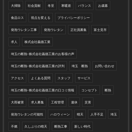
大掃除
社会貢献
冬至
寒暖差
バランス
お歳暮
食品ロス
視点を変える
プライバシーポリシー
発泡ウレタン工事
発泡ウレタン
正社員募集
富士見市
求人
株式会社義德工業
埼玉の断熱･株式会社義德工業のお客様の声
埼玉の断熱･株式会社義德工業の評判
埼玉 断熱
お問い合わせ
アクセス
よくある質問
スタッフ
サービス
埼玉の断熱･株式会社義德工業の口コミ情報
コンセプト
断熱
大雨被害
求人募集
工程管理
連休
災害
発泡ウレタンの可能性
ハロウィーン
晴天
人手不足
埼玉
不燃
久しぶりの晴天
断熱工事
新しい時代