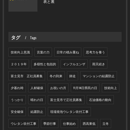
表と裏
タグ
Tags
技術向上意識
言葉の力
日常の積み重ね
思考力を養う
２０１９年
多様性と包括的
インフルエンザ
雨天続き
富士見市 正社員募集
冬の到来
師走
マンションの結露防止
夕暮れ時
人材確保
お祝いの月
11月14日県民の日
技術向上
うっかり
晴れの日
富士見市で正社員募集
石油価格の動向
安全確保
結露防止
現場発泡ウレタン吹付工事
ウレタン吹付工事
季節行事
仕事始め
西高東低
立冬